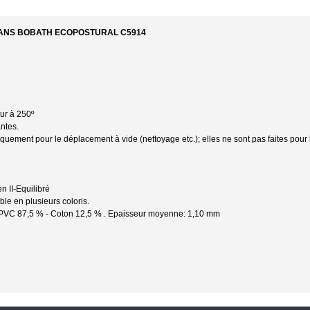
LANS BOBATH ECOPOSTURAL C5914
our à 250º
antes.
uement pour le déplacement à vide (nettoyage etc.); elles ne sont pas faites pour l
n II-Equilibré
ble en plusieurs coloris.
n: PVC 87,5 % - Coton 12,5 % . Epaisseur moyenne: 1,10 mm