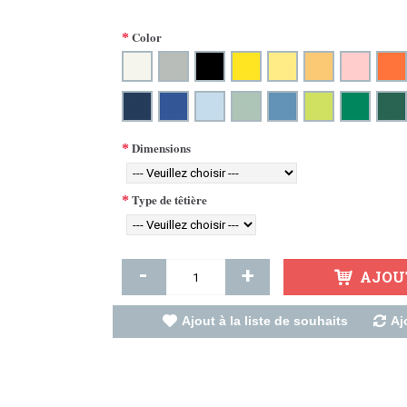
Color
Dimensions
Type de têtière
-
+
AJOU
Ajout à la liste de souhaits
Aj