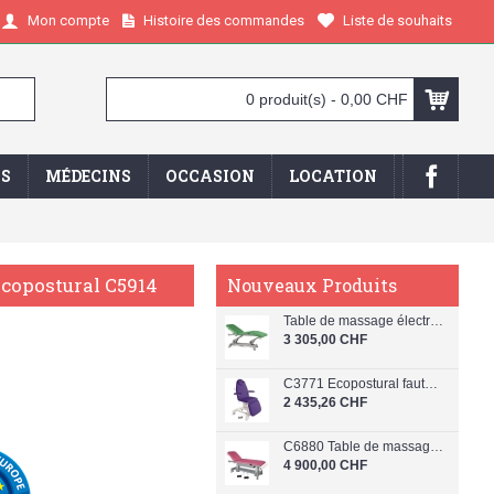
Histoire des commandes
Liste de souhaits
Mon compte
0 produit(s) - 0,00 CHF
IS
MÉDECINS
OCCASION
LOCATION
Ecopostural C5914
Nouveaux Produits
Table de massage électrique en 3 plans Ecopostural C5926
3 305,00 CHF
C3771 Ecopostural fauteuil beauty
2 435,26 CHF
C6880 Table de massage électrique en 2 plans Ecopostural
4 900,00 CHF