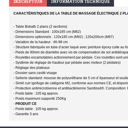
DESCRIPTION
INFORMATION TECHNIQUE
CARACTÉRISTIQUES DE LA TABLE DE MASSAGE ÉLECTRIQUE 2 P
- Table Bobath 2 plans (2 sections)
- Dimensions Standard : 100x185 cm (M82)
- Dimensions optionnels : 120x185 cm (M92) ; 120x200cm (M97)
- Variation de la hauteur : 46-98 cm
- Structure fabriquée en tube d’acier laqué avec peinture époxy cuite au f
- Pieds de 90mm de diamètre avec vis de compensation de sol antidérap
- Roulettes escamotables actionnement par pédale. Ces roulettes sont uniq
- Système de réglage de hauteur par pédale avec moteur (2 pédales)
- Réglage des plateaux
- Dossier sans cavité visage
- Sellerie standard: mousse de polyuréthane de 5 cm d´épaisseur et soutie
- Simili cuir ignifuge de catégorie M2, conforme aux normes CE, et disponi
- Protection antimicrobienne et antibactérienne Sanitized®. Compositio
- Poids table : 105 kg approx.
- Poids maximum supporté 250Kg
-
PRODUIT CE
- Poids table : 105 kg approx.
- Garantie 3 ans