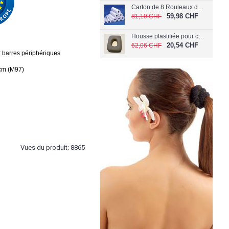
Carton de 8 Rouleaux de papier Extra Doux 60 cm (Largeur 60 cm)
59,98 CHF
81,19 CHF
Housse plastifiée pour coussin de visage C-040/PL
20,54 CHF
62,06 CHF
r barres périphériques
0cm (M97)
Vues du produit: 8865