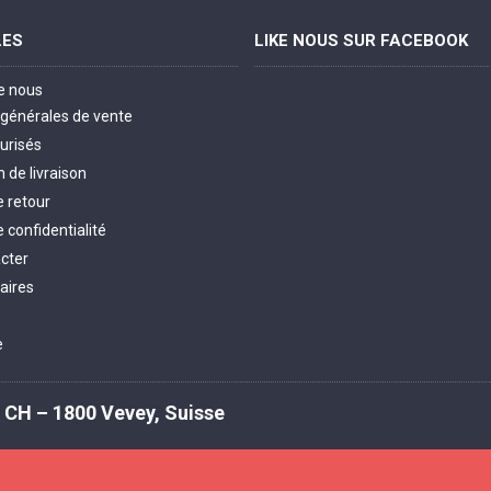
LES
LIKE NOUS SUR FACEBOOK
e nous
 générales de vente
urisés
 de livraison
e retour
e confidentialité
cter
aires
e
 CH – 1800 Vevey, Suisse