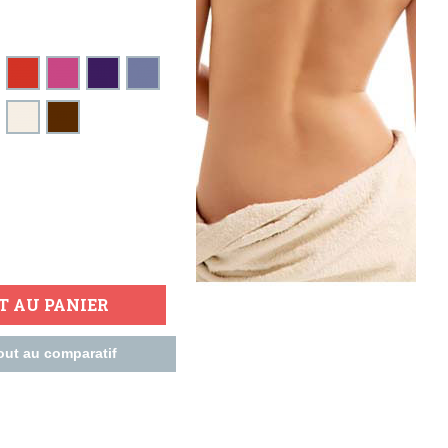
T AU PANIER
out au comparatif