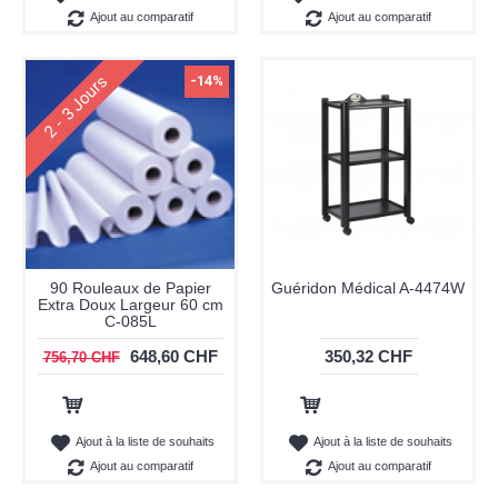
Ajout au comparatif
Ajout au comparatif
2 - 3 Jours
-14%
90 Rouleaux de Papier
Guéridon Médical A-4474W
Extra Doux Largeur 60 cm
C-085L
648,60 CHF
350,32 CHF
756,70 CHF
Ajout au panier
Ajout au panier
Ajout à la liste de souhaits
Ajout à la liste de souhaits
Ajout au comparatif
Ajout au comparatif