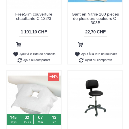
FreeSlim couverture
Gant en Nitrile 200 pièces
chauffante C-122/3
de plusieurs couleurs C-
303B
1 191,10 CHF
22,70 CHF
Ajout au panier
Ajout au panier
Ajout à la liste de souhaits
Ajout à la liste de souhaits
Ajout au comparatif
Ajout au comparatif
-44%
145
02
07
13
Days
Hours
Min
Sec