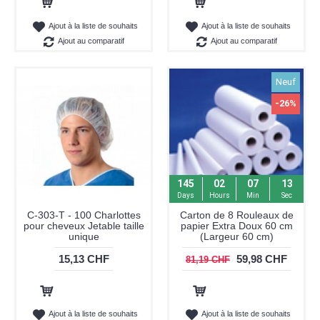
Ajout au panier
Ajout au panier
Ajout à la liste de souhaits
Ajout à la liste de souhaits
Ajout au comparatif
Ajout au comparatif
Neuf
-26%
145
02
07
13
Days
Hours
Min
Sec
C-303-T - 100 Charlottes
Carton de 8 Rouleaux de
pour cheveux Jetable taille
papier Extra Doux 60 cm
unique
(Largeur 60 cm)
15,13 CHF
59,98 CHF
81,19 CHF
Ajout au panier
Ajout au panier
Ajout à la liste de souhaits
Ajout à la liste de souhaits