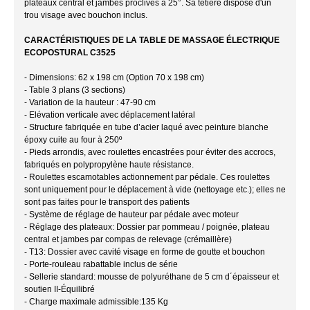
plateaux central et jambes proclives à 25°. Sa têtière dispose d'un
trou visage avec bouchon inclus.
CARACTÉRISTIQUES DE LA TABLE DE MASSAGE ÉLECTRIQUE
ECOPOSTURAL C3525
- Dimensions: 62 x 198 cm (Option 70 x 198 cm)
- Table 3 plans (3 sections)
- Variation de la hauteur : 47-90 cm
- Elévation verticale avec déplacement latéral
- Structure fabriquée en tube d’acier laqué avec peinture blanche
époxy cuite au four à 250º
- Pieds arrondis, avec roulettes encastrées pour éviter des accrocs,
fabriqués en polypropylène haute résistance.
- Roulettes escamotables actionnement par pédale. Ces roulettes
sont uniquement pour le déplacement à vide (nettoyage etc.); elles ne
sont pas faites pour le transport des patients
- Système de réglage de hauteur par pédale avec moteur
- Réglage des plateaux: Dossier par pommeau / poignée, plateau
central et jambes par compas de relevage (crémaillère)
- T13: Dossier avec cavité visage en forme de goutte et bouchon
- Porte-rouleau rabattable inclus de série
- Sellerie standard: mousse de polyuréthane de 5 cm d´épaisseur et
soutien II-Équilibré
- Charge maximale admissible:135 Kg