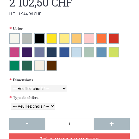
2 102,50 CHF
H.T : 1 944,96 CHF
Color
Dimensions
Type de têtière
-
+