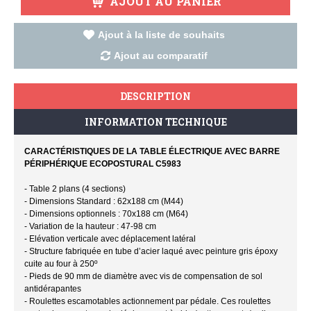
AJOUT AU PANIER
Ajout à la liste de souhaits
Ajout au comparatif
DESCRIPTION
INFORMATION TECHNIQUE
CARACTÉRISTIQUES DE LA TABLE ÉLECTRIQUE AVEC BARRE
PÉRIPHÉRIQUE ECOPOSTURAL C5983
- Table 2 plans (4 sections)
- Dimensions Standard : 62x188 cm (M44)
- Dimensions optionnels : 70x188 cm (M64)
- Variation de la hauteur : 47-98 cm
- Elévation verticale avec déplacement latéral
- Structure fabriquée en tube d’acier laqué avec peinture gris époxy
cuite au four à 250º
- Pieds de 90 mm de diamètre avec vis de compensation de sol
antidérapantes
- Roulettes escamotables actionnement par pédale. Ces roulettes