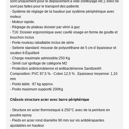
sont uniquement pour le déplacement à vide (nettoyage etc.); elles ne
sont pas faites pour le transport des patients
- Système de réglage de la hauteur par système périphérique avec
moteur.
- Moteur rapide.
- Réglage du plateau dossier par vérin à gaz
- T16: Dossier ergonomique avec cavité visage en forme de goutte et
bouchon inclus
- Porte-rouleau rabattable inclus de série
- Sellerie standard: mousse de polyuréthane de 5 cm d´épaisseur et
soutien II-Équilibré
- Charge maximale admissible:250 Kg
- Simili cuir ignifuge de catégorie M2
- Protection antimicrobienne et antibactérienne Sanitized®.
Composition: PVC 87,5 % - Coton 12,5 % . Epaisseur moyenne: 1,10
mm
- Poids table : 87 kg approx.
- Poids maximum supporté 200Kg
Châssis structure acier avec barre périphérique
- Structure en acier thermolaqué à 250°C avec de la peinture en
poudre epoxy
- Pieds en acier rond diamètre 90 mm sur vis antidérapantes
ajustables en hauteur