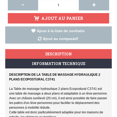
-
+
AJOUT AU PANIER
Ajout à la liste de souhaits
Ajout au comparatif
DESCRIPTION
INFORMATION TECHNIQUE
DESCRIPTION DE LA TABLE DE MASSAGE HYDRAULIQUE 2
PLANS ECOPOSTURAL C3741
La Table de massage hydraulique 2 plans Ecopostural C3741 est
une table de massage a deux plans et adaptable à un lève-personne.
Avec un châssis surélevé (20 cm), il est ainsi possible de faire passer
les patins d'un lève-personnes pour faciliter le déplacement des
personnes à mobilité réduite.
Cette table est donc particulièrement adaptée pour les maisons de
retraite, les cliniques ou hopitaux.