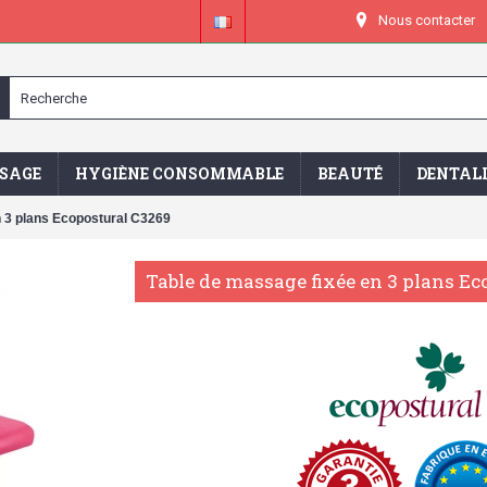
Nous contacter
SAGE
HYGIÈNE CONSOMMABLE
BEAUTÉ
DENTAL
n 3 plans Ecopostural C3269
Table de massage fixée en 3 plans Ec