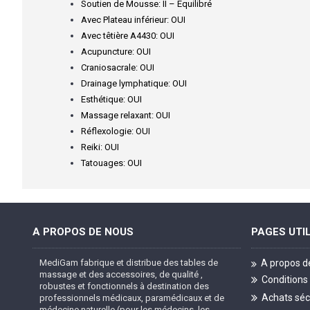
Soutien de Mousse: II – Équilibré
Avec Plateau inférieur: OUI
Avec têtière A4430: OUI
Acupuncture: OUI
Craniosacrale: OUI
Drainage lymphatique: OUI
Esthétique: OUI
Massage relaxant: OUI
Réflexologie: OUI
Reiki: OUI
Tatouages: OUI
A PROPOS DE NOUS
PAGES UTI
MediGam fabrique et distribue des tables de
A propos d
massage et des accessoires, de qualité ,
Conditions
robustes et fonctionnels à destination des
Achats séc
professionnels médicaux, paramédicaux et de
médecine naturelle (pour les médecins, les