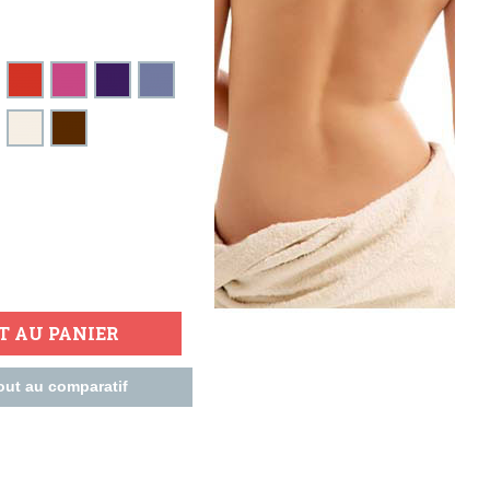
T AU PANIER
out au comparatif