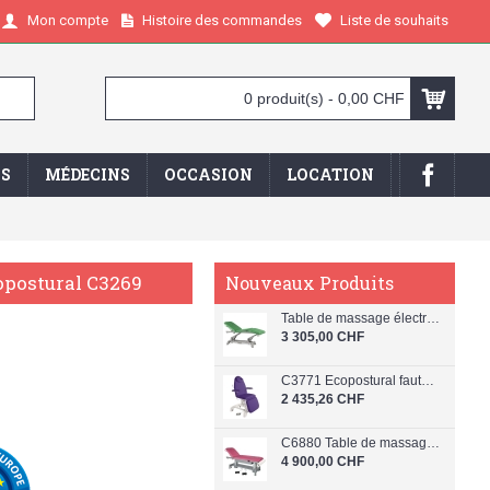
Histoire des commandes
Liste de souhaits
Mon compte
0 produit(s) - 0,00 CHF
IS
MÉDECINS
OCCASION
LOCATION
opostural C3269
Nouveaux Produits
Table de massage électrique en 3 plans Ecopostural C5926
3 305,00 CHF
C3771 Ecopostural fauteuil beauty
2 435,26 CHF
C6880 Table de massage électrique en 2 plans Ecopostural
4 900,00 CHF