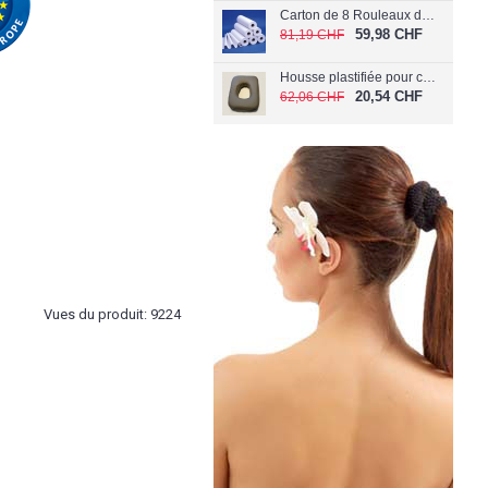
Carton de 8 Rouleaux de papier Extra Doux 60 cm (Largeur 60 cm)
59,98 CHF
81,19 CHF
Housse plastifiée pour coussin de visage C-040/PL
20,54 CHF
62,06 CHF
Vues du produit: 9224