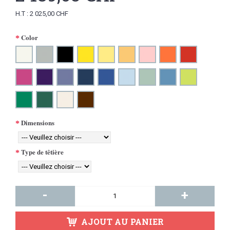
H.T : 2 025,00 CHF
Color
Dimensions
Type de têtière
-
+
AJOUT AU PANIER