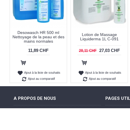
Desowasch HR 500 ml
Lotion de Massage
Nettoyage de la peau et des
Liquiderma 1L C-091
mains normales
11,89 CHF
27,03 CHF
28,11 CHF
Ajout au panier
Ajout au panier
Ajout à la liste de souhaits
Ajout à la liste de souhaits
Ajout au comparatif
Ajout au comparatif
A PROPOS DE NOUS
PAGES UTI
MediGam fabrique et distribue des tables de
A propos d
massage et des accessoires, de qualité ,
Conditions
robustes et fonctionnels à destination des
Achats séc
professionnels médicaux, paramédicaux et de