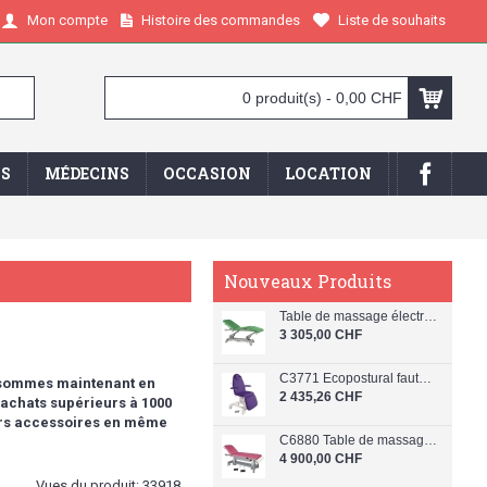
Histoire des commandes
Liste de souhaits
Mon compte
0 produit(s) - 0,00 CHF
IS
MÉDECINS
OCCASION
LOCATION
Nouveaux Produits
Table de massage électrique en 3 plans Ecopostural C5926
3 305,00 CHF
C3771 Ecopostural fauteuil beauty
s sommes maintenant en
2 435,26 CHF
 achats supérieurs à 1000
eurs accessoires en même
C6880 Table de massage électrique en 2 plans Ecopostural
4 900,00 CHF
Vues du produit: 33918