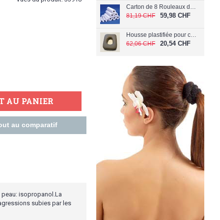
Carton de 8 Rouleaux de papier Extra Doux 60 cm (Largeur 60 cm)
59,98 CHF
81,19 CHF
Housse plastifiée pour coussin de visage C-040/PL
20,54 CHF
62,06 CHF
T AU PANIER
out au comparatif
a peau: isopropanol.La
agressions subies par les