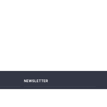
NEWSLETTER
Restez à jour avec des nouvelles et des
promotions en vous inscrivant à notre
newsletter hebdomadaire