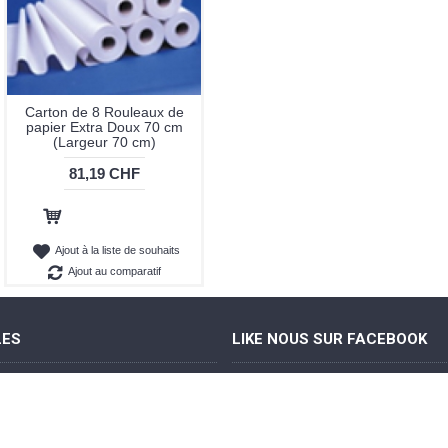
Carton de 8 Rouleaux de
papier Extra Doux 70 cm
(Largeur 70 cm)
81,19 CHF
Ajout au panier
Ajout à la liste de souhaits
Ajout au comparatif
LES
LIKE NOUS SUR FACEBOOK
e nous
 générales de vente
urisés