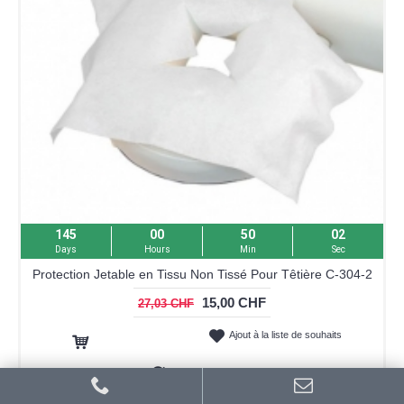
145
00
50
02
Days
Hours
Min
Sec
Protection Jetable en Tissu Non Tissé Pour Têtière C-304-2
15,00 CHF
27,03 CHF
Ajout à la liste de souhaits
Ajout au panier
Ajout au comparatif