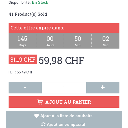
Disponibilité :
En Stock
41
Product(s) Sold
Cette offre expire dans:
145
00
50
02
Days
Hours
Min
Sec
59,98 CHF
81,19 CHF
H.T : 55,49 CHF
-
+
AJOUT AU PANIER
Ajout à la liste de souhaits
Ajout au comparatif