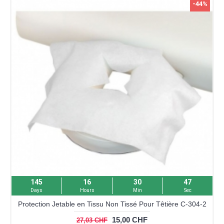
-44%
145
16
30
46
Days
Hours
Min
Sec
Protection Jetable en Tissu Non Tissé Pour Têtière C-304-2
15,00 CHF
27,03 CHF