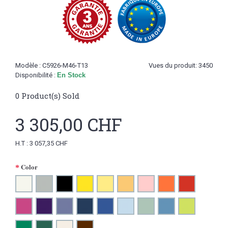
Modèle :
C5926-M46-T13
Vues du produit: 3450
Disponibilité :
En Stock
0
Product(s) Sold
3 305,00 CHF
H.T : 3 057,35 CHF
Color