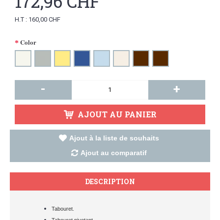
172,96 CHF
H.T : 160,00 CHF
Color
-
+
AJOUT AU PANIER
Ajout à la liste de souhaits
Ajout au comparatif
DESCRIPTION
Tabouret.
Tabouret pivotant.