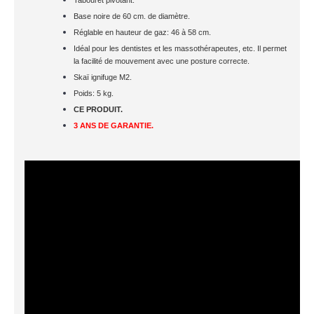
Base noire de 60 cm. de diamètre.
Réglable en hauteur de gaz: 46 à 58 cm.
Idéal pour les dentistes et les massothérapeutes, etc. Il permet
la facilité de mouvement avec une posture correcte.
Skaï ignifuge M2.
Poids: 5 kg.
CE PRODUIT.
3 ANS DE GARANTIE.