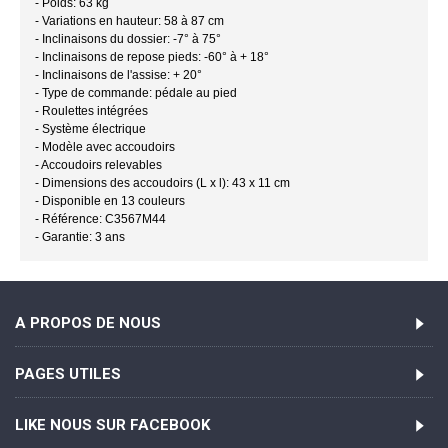
- Poids: 63 kg
- Variations en hauteur: 58 à 87 cm
- Inclinaisons du dossier: -7° à 75°
- Inclinaisons de repose pieds: -60° à + 18°
- Inclinaisons de l'assise: + 20°
- Type de commande: pédale au pied
- Roulettes intégrées
- Système électrique
- Modèle avec accoudoirs
- Accoudoirs relevables
- Dimensions des accoudoirs (L x l): 43 x 11 cm
- Disponible en 13 couleurs
- Référence: C3567M44
- Garantie: 3 ans
A PROPOS DE NOUS
PAGES UTILES
LIKE NOUS SUR FACEBOOK