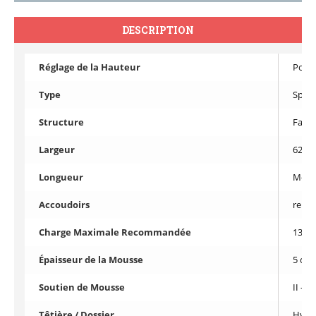
DESCRIPTION
Réglage de la Hauteur
Pomp
Type
Spéci
Structure
Faute
Largeur
62 c
Longueur
Moin
Accoudoirs
relev
Charge Maximale Recommandée
135 K
Épaisseur de la Mousse
5 cm
Soutien de Mousse
II – É
Têtière / Dossier
Hydr