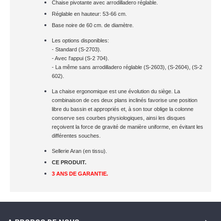
Chaise pivotante avec arrodilladero réglable.
Réglable en hauteur: 53-66 cm.
Base noire de 60 cm. de diamètre.
Les options disponibles:
- Standard (S-2703).
- Avec l'appui (S-2 704).
- La même sans arrodilladero réglable (S-2603), (S-2604), (S-2
602).
La chaise ergonomique est une évolution du siège. La
combinaison de ces deux plans inclinés favorise une position
libre du bassin et appropriés et, à son tour oblige la colonne
conserve ses courbes physiologiques, ainsi les disques
reçoivent la force de gravité de manière uniforme, en évitant les
différentes souches.
Sellerie Aran (en tissu).
CE PRODUIT.
3 ANS DE GARANTIE.