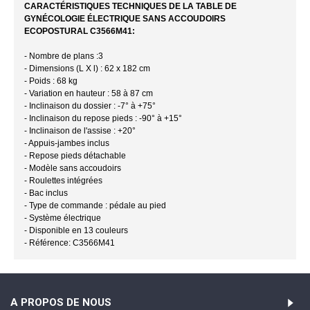
CARACTÉRISTIQUES TECHNIQUES DE LA TABLE DE
GYNÉCOLOGIE ÉLECTRIQUE SANS ACCOUDOIRS
ECOPOSTURAL C3566M41:
- Nombre de plans :3
- Dimensions (L X l) : 62 x 182 cm
- Poids : 68 kg
- Variation en hauteur : 58 à 87 cm
- Inclinaison du dossier : -7° à +75°
- Inclinaison du repose pieds : -90° à +15°
- Inclinaison de l'assise : +20°
- Appuis-jambes inclus
- Repose pieds détachable
- Modèle sans accoudoirs
- Roulettes intégrées
- Bac inclus
- Type de commande : pédale au pied
- Système électrique
- Disponible en 13 couleurs
- Référence: C3566M41
A PROPOS DE NOUS