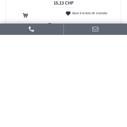
15,13 CHF
Ajout à la liste de souhaits
Ajout au panier
Ajout au comparatif
-47%