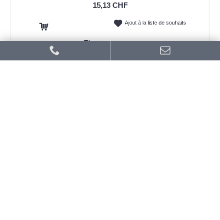
15,13 CHF
Ajout à la liste de souhaits
Ajout au panier
Ajout au comparatif
-47%