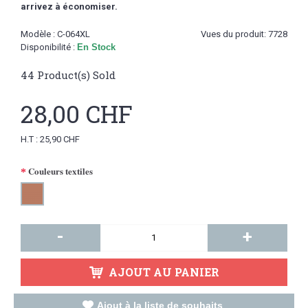
arrivez à économiser.
Modèle :
C-064XL
Vues du produit: 7728
Disponibilité :
En Stock
44
Product(s) Sold
28,00 CHF
H.T : 25,90 CHF
Couleurs textiles
-
+
AJOUT AU PANIER
Ajout à la liste de souhaits