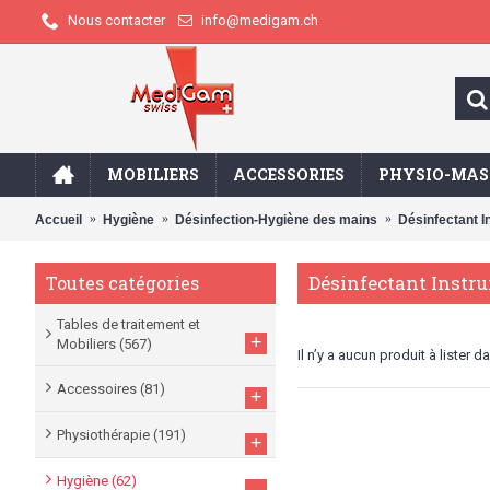
info@medigam.ch
Nous contacter
MOBILIERS
ACCESSORIES
PHYSIO-MAS
Accueil
Hygiène
Désinfection-Hygiène des mains
Désinfectant 
Désinfectant Instr
Toutes catégories
Tables de traitement et
+
Mobiliers
(567)
Il n’y a aucun produit à lister 
Accessoires
(81)
+
Physiothérapie
(191)
+
Hygiène
(62)
-