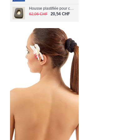
Housse plastifiée pour coussin de visage C-040/PL
20,54 CHF
62,06 CHF