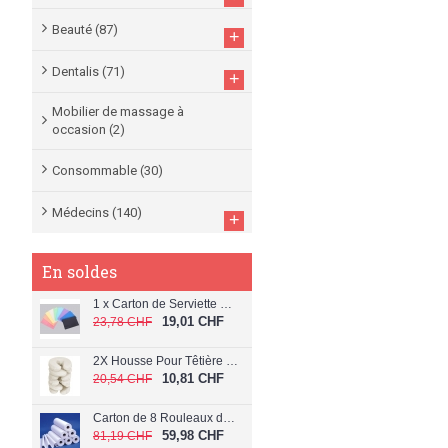
Beauté
(87)
+
Dentalis
(71)
+
Mobilier de massage à
occasion
(2)
Consommable
(30)
Médecins
(140)
+
En soldes
1 x Carton de Serviette Patient Dentaire
19,01 CHF
23,78 CHF
2X Housse Pour Têtière de Table de Massage C-064
10,81 CHF
20,54 CHF
Carton de 8 Rouleaux de papier Extra Doux 60 cm (Largeur 60 cm)
59,98 CHF
81,19 CHF