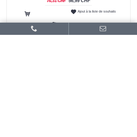
56,99 CHF
76,31 CHF
Ajout à la liste de souhaits
Ajout au panier
Ajout au comparatif