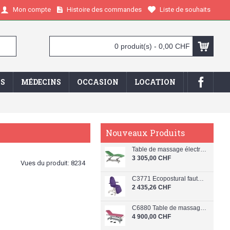
Histoire des commandes
Liste de souhaits
Mon compte
0 produit(s) - 0,00 CHF
IS
MÉDECINS
OCCASION
LOCATION
Nouveaux Produits
Table de massage électrique en 3 plans Ecopostural C5926
3 305,00 CHF
Vues du produit: 8234
C3771 Ecopostural fauteuil beauty
2 435,26 CHF
C6880 Table de massage électrique en 2 plans Ecopostural
4 900,00 CHF