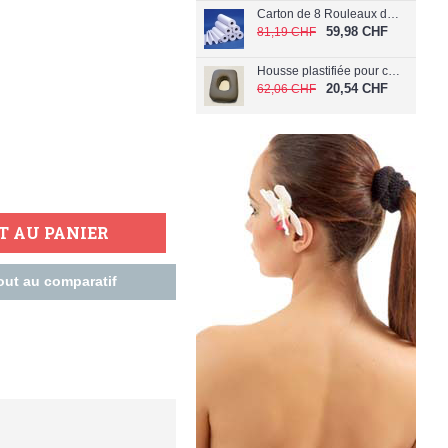
Carton de 8 Rouleaux de papier Extra Doux 60 cm (Largeur 60 cm)
59,98 CHF
81,19 CHF
Housse plastifiée pour coussin de visage C-040/PL
20,54 CHF
62,06 CHF
T AU PANIER
out au comparatif