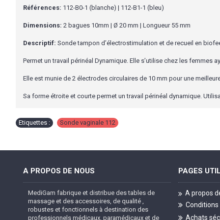
Références:
112-B0-1 (blanche) | 112-B1-1 (bleu)
Dimensions:
2 bagues 10mm | Ø 20 mm | Longueur 55 mm
Descriptif:
Sonde tampon d’électrostimulation et de recueil en biofeed
Permet un travail périnéal Dynamique. Elle s’utilise chez les femmes ay
Elle est munie de 2 électrodes circulaires de 10 mm pour une meilleure 
Sa forme étroite et courte permet un travail périnéal dynamique. Utili
Etiquettes :
Sonde vaginale 112
A PROPOS DE NOUS
PAGES UTI
MediGam fabrique et distribue des tables de
A propos d
massage et des accessoires, de qualité ,
Conditions
robustes et fonctionnels à destination des
Achats séc
professionnels médicaux, paramédicaux et de