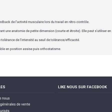
back de l’activité musculaire lors du travail en rétro-contrôle.
ant une anatomie de petite dimension (courte et étroite). Elle peut s’utiliser e
tolérance de l’intensité au seuil de tolérance/efficacité.
sable en position assise puis orthostatisme.
LES
LIKE NOUS SUR FACEBOOK
e nous
 générales de vente
urisés