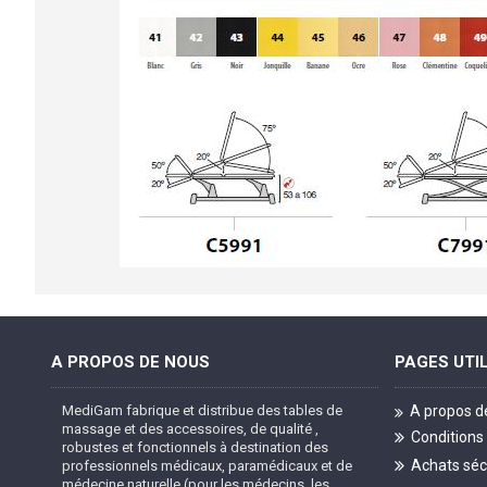
A PROPOS DE NOUS
PAGES UTI
MediGam fabrique et distribue des tables de
A propos d
massage et des accessoires, de qualité ,
Conditions
robustes et fonctionnels à destination des
Achats séc
professionnels médicaux, paramédicaux et de
médecine naturelle (pour les médecins, les