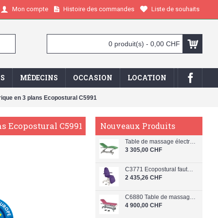
Histoire des commandes
Liste de souhaits
Mon compte
0 produit(s) - 0,00 CHF
IS
MÉDECINS
OCCASION
LOCATION
rique en 3 plans Ecopostural C5991
ns Ecopostural C5991
Nouveaux Produits
Table de massage électrique en 3 plans Ecopostural C5926
3 305,00 CHF
C3771 Ecopostural fauteuil beauty
2 435,26 CHF
C6880 Table de massage électrique en 2 plans Ecopostural
4 900,00 CHF