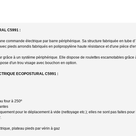
AL C5991 :
ne commande électrique par barre périphérique. Sa structure fabriquée en tube d’
avec pieds arrondis fabriqués en polipropylène haute résistance et d'une pièce d'en
r grâce à un système périphérique. Elle dispose de roulettes escamotables grâce 
ispose d'un trou visage avec bouchon en option.
CTRIQUE ECOPOSTURAL C5991 :
 au four à 250º
pantes
uement pour le déplacement à vide (nettoyage etc.); elles ne sont pas faites pour 
r.
trique, plateau pieds par vérin à gaz