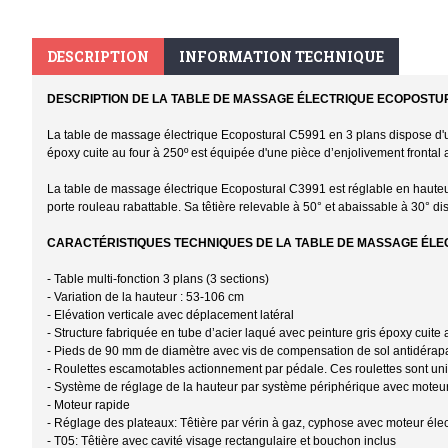
DESCRIPTION
INFORMATION TECHNIQUE
DESCRIPTION DE LA TABLE DE MASSAGE ÉLECTRIQUE ECOPOSTUR
La table de massage électrique Ecopostural C5991 en 3 plans dispose d'u
époxy cuite au four à 250º est équipée d'une pièce d’enjolivement frontal 
La table de massage électrique Ecopostural C3991 est réglable en hauteu
porte rouleau rabattable. Sa têtière relevable à 50° et abaissable à 30° d
CARACTÉRISTIQUES TECHNIQUES DE LA TABLE DE MASSAGE ÉLE
- Table multi-fonction 3 plans (3 sections)
- Variation de la hauteur : 53-106 cm
- Elévation verticale avec déplacement latéral
- Structure fabriquée en tube d’acier laqué avec peinture gris époxy cuite
- Pieds de 90 mm de diamètre avec vis de compensation de sol antidéra
- Roulettes escamotables actionnement par pédale. Ces roulettes sont uniq
- Système de réglage de la hauteur par système périphérique avec moteu
- Moteur rapide
- Réglage des plateaux: Têtière par vérin à gaz, cyphose avec moteur élec
- T05: Têtière avec cavité visage rectangulaire et bouchon inclus