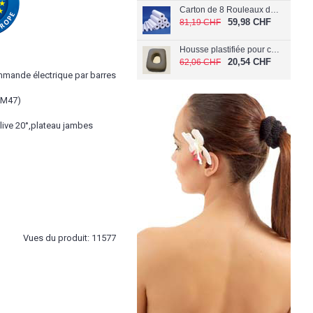
Carton de 8 Rouleaux de papier Extra Doux 60 cm (Largeur 60 cm)
59,98 CHF
81,19 CHF
Housse plastifiée pour coussin de visage C-040/PL
20,54 CHF
62,06 CHF
mmande électrique par barres
 (M47)
clive 20°,plateau jambes
Vues du produit: 11577