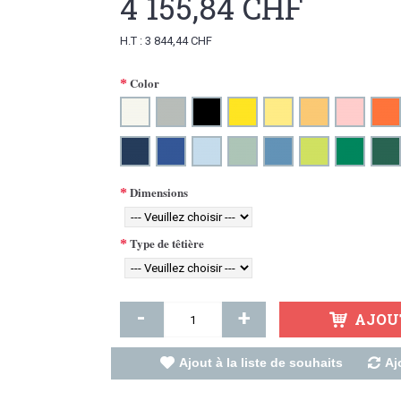
4 155,84 CHF
H.T : 3 844,44 CHF
Color
Dimensions
Type de têtière
-
+
AJOU
Ajout à la liste de souhaits
Aj