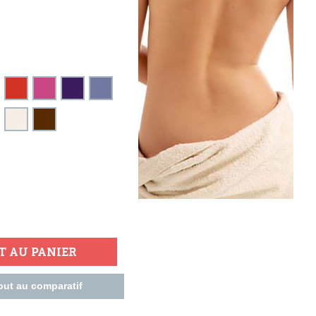
T AU PANIER
out au comparatif