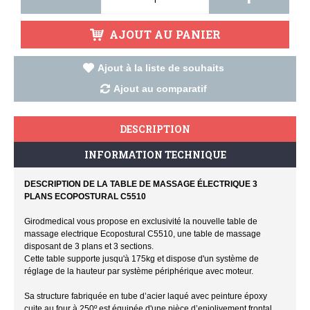
AJOUT AU PANIER
Ajout à la liste de souhaits
Ajout au comparatif
DESCRIPTION
INFORMATION TECHNIQUE
DESCRIPTION DE LA TABLE DE MASSAGE ÉLECTRIQUE 3
PLANS ECOPOSTURAL C5510
Girodmedical vous propose en exclusivité la nouvelle table de
massage electrique Ecopostural C5510, une table de massage
disposant de 3 plans et 3 sections.
Cette table supporte jusqu'à 175kg et dispose d'un système de
réglage de la hauteur par système périphérique avec moteur.
Sa structure fabriquée en tube d’acier laqué avec peinture époxy
cuite au four à 250º est équipée d'une pièce d’enjolivement frontal