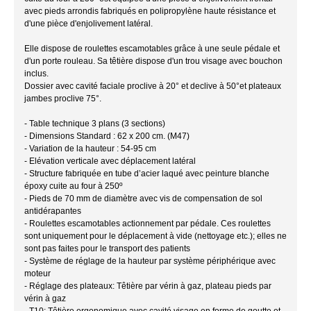
avec pieds arrondis fabriqués en polipropylène haute résistance et
d'une pièce d'enjolivement latéral.
Elle dispose de roulettes escamotables grâce à une seule pédale et
d'un porte rouleau. Sa têtière dispose d'un trou visage avec bouchon
inclus.
Dossier avec cavité faciale proclive à 20° et declive à 50°et plateaux
jambes proclive 75°.
- Table technique 3 plans (3 sections)
- Dimensions Standard : 62 x 200 cm. (M47)
- Variation de la hauteur : 54-95 cm
- Elévation verticale avec déplacement latéral
- Structure fabriquée en tube d’acier laqué avec peinture blanche
époxy cuite au four à 250º
- Pieds de 70 mm de diamètre avec vis de compensation de sol
antidérapantes
- Roulettes escamotables actionnement par pédale. Ces roulettes
sont uniquement pour le déplacement à vide (nettoyage etc.); elles ne
sont pas faites pour le transport des patients
- Système de réglage de la hauteur par système périphérique avec
moteur
- Réglage des plateaux: Têtière par vérin à gaz, plateau pieds par
vérin à gaz
- T10: Têtière ergonomique avec cavité visage en forme de goutte et