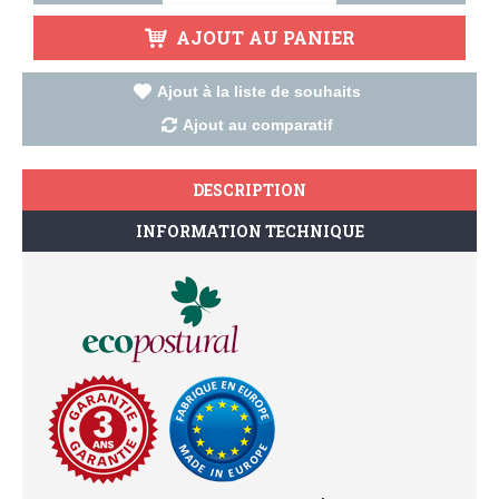
AJOUT AU PANIER
Ajout à la liste de souhaits
Ajout au comparatif
DESCRIPTION
INFORMATION TECHNIQUE