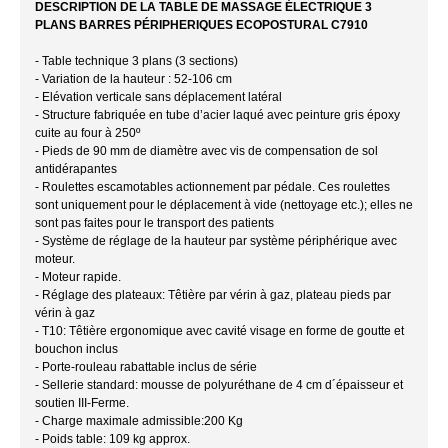
DESCRIPTION DE LA TABLE DE MASSAGE ÉLECTRIQUE 3
PLANS BARRES PÉRIPHERIQUES ECOPOSTURAL C7910
- Table technique 3 plans (3 sections)
- Variation de la hauteur : 52-106 cm
- Elévation verticale sans déplacement latéral
- Structure fabriquée en tube d’acier laqué avec peinture gris époxy
cuite au four à 250º
- Pieds de 90 mm de diamètre avec vis de compensation de sol
antidérapantes
- Roulettes escamotables actionnement par pédale. Ces roulettes
sont uniquement pour le déplacement à vide (nettoyage etc.); elles ne
sont pas faites pour le transport des patients
- Système de réglage de la hauteur par système périphérique avec
moteur.
- Moteur rapide.
- Réglage des plateaux: Têtière par vérin à gaz, plateau pieds par
vérin à gaz
- T10: Têtière ergonomique avec cavité visage en forme de goutte et
bouchon inclus
- Porte-rouleau rabattable inclus de série
- Sellerie standard: mousse de polyuréthane de 4 cm d´épaisseur et
soutien III-Ferme.
- Charge maximale admissible:200 Kg
- Poids table: 109 kg approx.