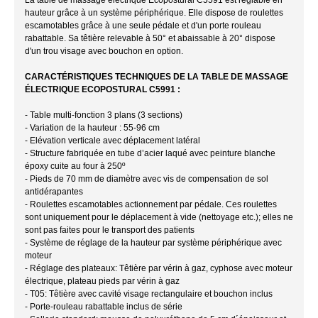
hauteur grâce à un système périphérique. Elle dispose de roulettes
escamotables grâce à une seule pédale et d'un porte rouleau
rabattable. Sa têtière relevable à 50° et abaissable à 20° dispose
d'un trou visage avec bouchon en option.
CARACTÉRISTIQUES TECHNIQUES DE LA TABLE DE MASSAGE
ÉLECTRIQUE ECOPOSTURAL C5991 :
- Table multi-fonction 3 plans (3 sections)
- Variation de la hauteur : 55-96 cm
- Elévation verticale avec déplacement latéral
- Structure fabriquée en tube d’acier laqué avec peinture blanche
époxy cuite au four à 250º
- Pieds de 70 mm de diamètre avec vis de compensation de sol
antidérapantes
- Roulettes escamotables actionnement par pédale. Ces roulettes
sont uniquement pour le déplacement à vide (nettoyage etc.); elles ne
sont pas faites pour le transport des patients
- Système de réglage de la hauteur par système périphérique avec
moteur
- Réglage des plateaux: Têtière par vérin à gaz, cyphose avec moteur
électrique, plateau pieds par vérin à gaz
- T05: Têtière avec cavité visage rectangulaire et bouchon inclus
- Porte-rouleau rabattable inclus de série