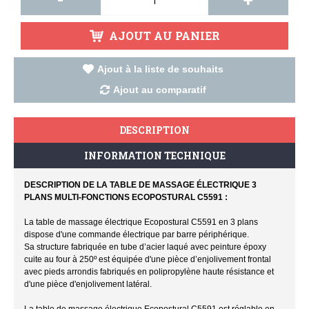
-
+
AJOUT AU PANIER
Ajout à la liste de souhaits
Ajout au comparatif
DESCRIPTION
INFORMATION TECHNIQUE
DESCRIPTION DE LA TABLE DE MASSAGE ÉLECTRIQUE 3
PLANS MULTI-FONCTIONS ECOPOSTURAL C5591 :
La table de massage électrique Ecopostural C5591 en 3 plans
dispose d'une commande électrique par barre périphérique.
Sa structure fabriquée en tube d’acier laqué avec peinture époxy
cuite au four à 250º est équipée d'une pièce d’enjolivement frontal
avec pieds arrondis fabriqués en polipropylène haute résistance et
d'une pièce d'enjolivement latéral.
La table de massage électrique Ecopostural C5591 est réglable en