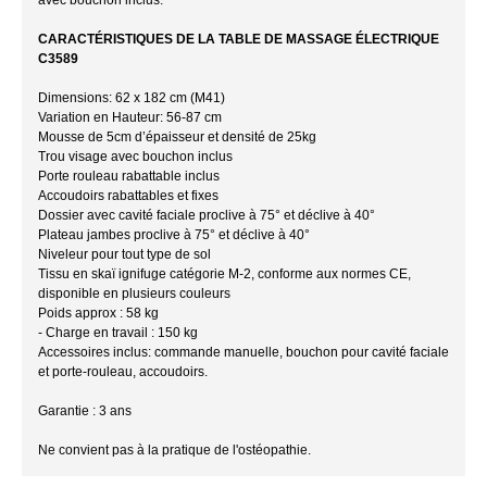
CARACTÉRISTIQUES DE LA TABLE DE MASSAGE ÉLECTRIQUE
C3589
Dimensions: 62 x 182 cm (M41)
Variation en Hauteur: 56-87 cm
Mousse de 5cm d’épaisseur et densité de 25kg
Trou visage avec bouchon inclus
Porte rouleau rabattable inclus
Accoudoirs rabattables et fixes
Dossier avec cavité faciale proclive à 75° et déclive à 40°
Plateau jambes proclive à 75° et déclive à 40°
Niveleur pour tout type de sol
Tissu en skaï ignifuge catégorie M-2, conforme aux normes CE,
disponible en plusieurs couleurs
Poids approx : 58 kg
- Charge en travail : 150 kg
Accessoires inclus: commande manuelle, bouchon pour cavité faciale
et porte-rouleau, accoudoirs.
Garantie : 3 ans
Ne convient pas à la pratique de l'ostéopathie.