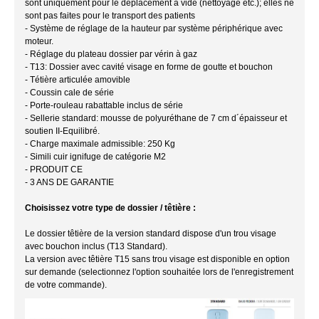
sont uniquement pour le déplacement à vide (nettoyage etc.); elles ne
sont pas faites pour le transport des patients
- Système de réglage de la hauteur par système périphérique avec
moteur.
- Réglage du plateau dossier par vérin à gaz
- T13: Dossier avec cavité visage en forme de goutte et bouchon
- Tétière articulée amovible
- Coussin cale de série
- Porte-rouleau rabattable inclus de série
- Sellerie standard: mousse de polyuréthane de 7 cm d´épaisseur et
soutien II-Equilibré.
- Charge maximale admissible: 250 Kg
- Simili cuir ignifuge de catégorie M2
- PRODUIT CE
- 3 ANS DE GARANTIE
Choisissez votre type de dossier / têtière :
Le dossier têtière de la version standard dispose d'un trou visage
avec bouchon inclus (T13 Standard).
La version avec têtière T15 sans trou visage est disponible en option
sur demande (selectionnez l'option souhaitée lors de l'enregistrement
de votre commande).