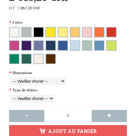
H.T : 1 867,00 CHF
Color
Dimensions
Type de têtière
-
+
AJOUT AU PANIER