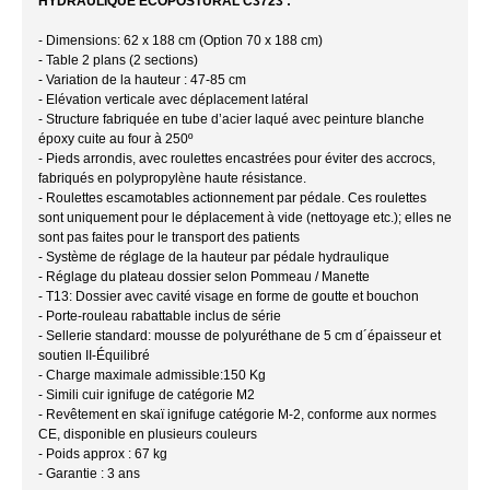
HYDRAULIQUE ECOPOSTURAL C3723 :
- Dimensions: 62 x 188 cm (Option 70 x 188 cm)
- Table 2 plans (2 sections)
- Variation de la hauteur : 47-85 cm
- Elévation verticale avec déplacement latéral
- Structure fabriquée en tube d’acier laqué avec peinture blanche
époxy cuite au four à 250º
- Pieds arrondis, avec roulettes encastrées pour éviter des accrocs,
fabriqués en polypropylène haute résistance.
- Roulettes escamotables actionnement par pédale. Ces roulettes
sont uniquement pour le déplacement à vide (nettoyage etc.); elles ne
sont pas faites pour le transport des patients
- Système de réglage de la hauteur par pédale hydraulique
- Réglage du plateau dossier selon Pommeau / Manette
- T13: Dossier avec cavité visage en forme de goutte et bouchon
- Porte-rouleau rabattable inclus de série
- Sellerie standard: mousse de polyuréthane de 5 cm d´épaisseur et
soutien II-Équilibré
- Charge maximale admissible:150 Kg
- Simili cuir ignifuge de catégorie M2
- Revêtement en skaï ignifuge catégorie M-2, conforme aux normes
CE, disponible en plusieurs couleurs
- Poids approx : 67 kg
- Garantie : 3 ans