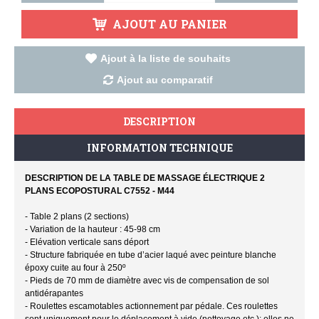
AJOUT AU PANIER
Ajout à la liste de souhaits
Ajout au comparatif
DESCRIPTION
INFORMATION TECHNIQUE
DESCRIPTION DE LA TABLE DE MASSAGE ÉLECTRIQUE 2
PLANS ECOPOSTURAL C7552 - M44
- Table 2 plans (2 sections)
- Variation de la hauteur : 45-98 cm
- Elévation verticale sans déport
- Structure fabriquée en tube d’acier laqué avec peinture blanche
époxy cuite au four à 250º
- Pieds de 70 mm de diamètre avec vis de compensation de sol
antidérapantes
- Roulettes escamotables actionnement par pédale. Ces roulettes
sont uniquement pour le déplacement à vide (nettoyage etc.); elles ne