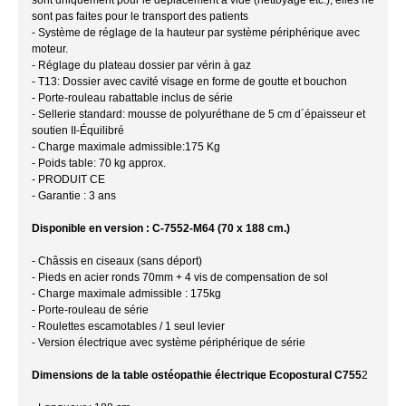
sont pas faites pour le transport des patients
- Système de réglage de la hauteur par système périphérique avec
moteur.
- Réglage du plateau dossier par vérin à gaz
- T13: Dossier avec cavité visage en forme de goutte et bouchon
- Porte-rouleau rabattable inclus de série
- Sellerie standard: mousse de polyuréthane de 5 cm d´épaisseur et
soutien II-Équilibré
- Charge maximale admissible:175 Kg
- Poids table: 70 kg approx.
- PRODUIT CE
- Garantie : 3 ans
Disponible en version : C-7552-M64 (70 x 188 cm.)
- Châssis en ciseaux (sans déport)
- Pieds en acier ronds 70mm + 4 vis de compensation de sol
- Charge maximale admissible : 175kg
- Porte-rouleau de série
- Roulettes escamotables / 1 seul levier
- Version électrique avec système périphérique de série
Dimensions de la table ostéopathie électrique Ecopostural C755
2