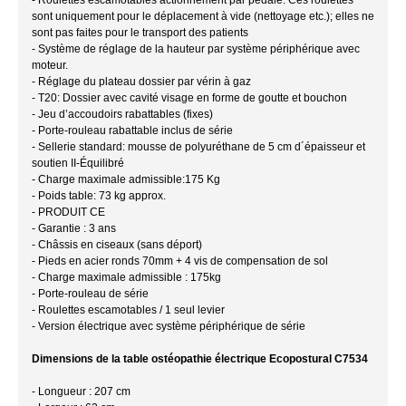
sont uniquement pour le déplacement à vide (nettoyage etc.); elles ne
sont pas faites pour le transport des patients
- Système de réglage de la hauteur par système périphérique avec
moteur.
- Réglage du plateau dossier par vérin à gaz
- T20: Dossier avec cavité visage en forme de goutte et bouchon
- Jeu d’accoudoirs rabattables (fixes)
- Porte-rouleau rabattable inclus de série
- Sellerie standard: mousse de polyuréthane de 5 cm d´épaisseur et
soutien II-Équilibré
- Charge maximale admissible:175 Kg
- Poids table: 73 kg approx.
- PRODUIT CE
- Garantie : 3 ans
- Châssis en ciseaux (sans déport)
- Pieds en acier ronds 70mm + 4 vis de compensation de sol
- Charge maximale admissible : 175kg
- Porte-rouleau de série
- Roulettes escamotables / 1 seul levier
- Version électrique avec système périphérique de série
Dimensions de la table ostéopathie électrique Ecopostural C7534
- Longueur : 207 cm