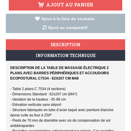
AJOUT AU PANIER
Ajout à la liste de souhaits
Ajout au comparatif
DESCRIPTION
INFORMATION TECHNIQUE
DESCRIPTION DE LA TABLE DE MASSAGE ÉLECTRIQUE 2
PLANS AVEC BARRES PÉRIPHÉRIQUES ET ACCOUDOIRS
ECOPOSTURAL C7534 - 62X207 CM M48
- Table 2 plans C 7534 (4 sections)
- Dimensions Standard : 62x207 cm (M47)
- Variation de la hauteur : 45-98 cm
- Elévation verticale sans déport
- Structure fabriquée en tube d’acier laqué avec peinture blanche
époxy cuite au four à 250º
- Pieds de 70 mm de diamètre avec vis de compensation de sol
antidérapantes
- Roulettes escamotables actionnement par pédale. Ces roulettes