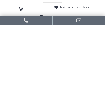
Ajout à la liste de souhaits
Ajout au panier
Ajout au comparatif
-47%